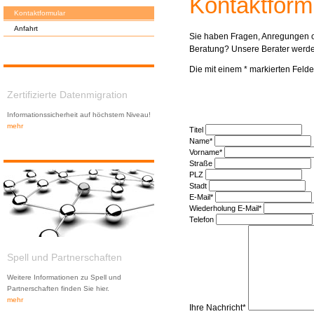
Kontaktform
Kontaktformular
Anfahrt
Sie haben Fragen, Anregungen 
Beratung? Unsere Berater werde
Die mit einem * markierten Felder 
Zertifizierte Datenmigration
Informationssicherheit auf höchstem Niveau!
mehr
Titel
Name*
Vorname*
Straße
PLZ
Stadt
E-Mail*
Wiederholung E-Mail*
Telefon
Spell und Partnerschaften
Weitere Informationen zu Spell und
Partnerschaften finden Sie hier.
mehr
Ihre Nachricht*