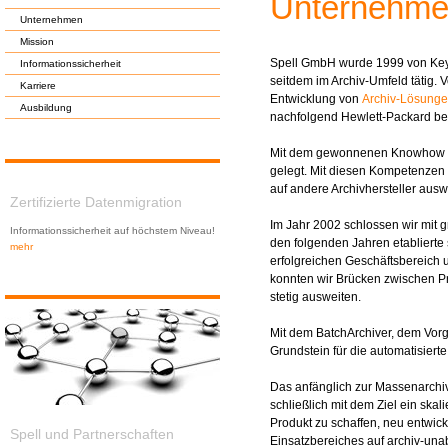
Unternehm
Unternehmen
Mission
Spell GmbH wurde 1999 von Keyv
Informationssicherheit
seitdem im Archiv-Umfeld tätig.
Karriere
Entwicklung von
Archiv-Lösung
Ausbildung
nachfolgend Hewlett-Packard bete
Mit dem gewonnenen Knowhow wu
gelegt. Mit diesen Kompetenzen 
auf andere Archivhersteller ausw
Zertifizierte Datenmigration
Im Jahr 2002 schlossen wir mit g
Informationssicherheit auf höchstem Niveau!
den folgenden Jahren etablierte
mehr
erfolgreichen Geschäftsbereich
konnten wir Brücken zwischen P
stetig ausweiten.
Mit dem BatchArchiver, dem Vor
Grundstein für die automatisie
Das anfänglich zur Massenarchiv
schließlich mit dem Ziel ein ska
Produkt zu schaffen, neu entwick
Spell und Partnerschaften
Einsatzbereiches auf archiv-un